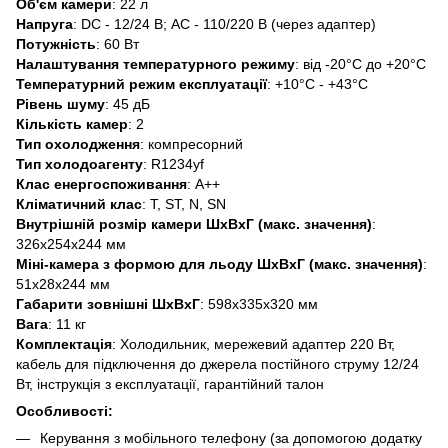
Об'єм камери
: 22 л
Напруга
: DC - 12/24 В; AC - 110/220 В (через адаптер)
Потужність
: 60 Вт
Налаштування температурного режиму
: від -20°C до +20°C
Температурний режим експлуатації
: +10°C - +43°C
Рівень шуму
: 45 дБ
Кількість камер
: 2
Тип охолодження
: компресорний
Тип холодоагенту
: R1234yf
Клас енергоспоживання
: А++
Кліматичний клас
: T, ST, N, SN
Внутрішній розмір камери ШхВхГ (макс. значення)
:
326x254x244 мм
Міні-камера з формою для льоду ШхВхГ (макс. значення)
:
51x28x244 мм
Габарити зовнішні ШхВхГ
: 598x335x320 мм
Вага
: 11 кг
Комплектація
: Холодильник, мережевий адаптер 220 Вт,
кабель для підключення до джерела постійного струму 12/24
Вт, інструкція з експлуатації, гарантійний талон
Особливості:
Керування з мобільного телефону (за допомогою додатку