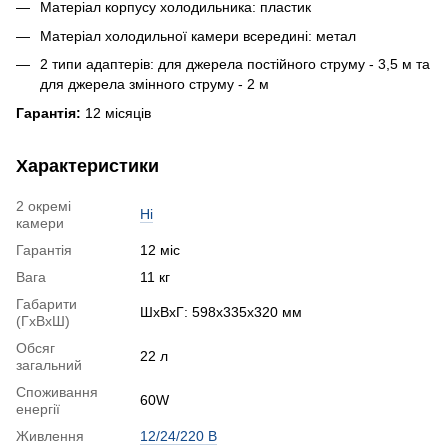
Матеріал корпусу холодильника: пластик
Матеріал холодильної камери всередині: метал
2 типи адаптерів: для джерела постійного струму - 3,5 м та
для джерела змінного струму - 2 м
Гарантія:
12 місяців
Характеристики
2 окремі
Ні
камери
Гарантія
12 міс
Вага
11 кг
Габарити
ШхВхГ: 598x335x320 мм
(ГхВхШ)
Обсяг
22 л
загальний
Споживання
60W
енергії
Живлення
12/24/220 В