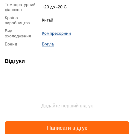
Температурний
+20 до -20 С
діапазон
Країна
Китай
виробництва
Вид
Компресорний
охолодження
Бренд
Brevia
Відгуки
Додайте перший відгук
Написати відгук