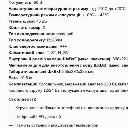
Потужність
: 60 Вт
Налаштування температурного режиму
: від -20°C до +20°C
Температурний режим експлуатації
: +10°C - +43°C
Рівень шуму
: 45 дБ
Кількість камер
: 2
Тип охолодження
: компресорний
Тип холодоагенту
: R1234yf
Клас енергоспоживання
: А++
Кліматичний клас
: T, ST, N, SN
Внутрішній розмір камери ШхВхГ (макс. значення)
: 336x22
Міні-камера для для виготовлення льоду ШхВхГ (макс. зн
Габарити зовнішні ШхВхГ
:585x292x335 мм
Вага
: 10,5 кг
Комплектація
: Холодильник, мережевий адаптер 220 Вт, кабе
постійного струму 12/24 Вт, інструкція з експлуатації, гарантійн
Особливості:
Керування з мобільного телефону (за допомогою додатку д
Цифровий LED дисплей
Пам'ять останніх налаштувань температури