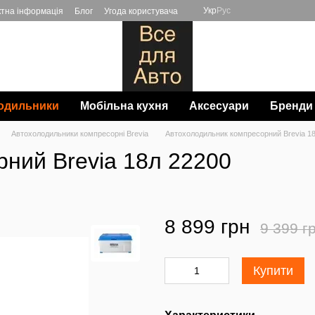
Укр
Рус
ктна інформація
Блог
Угода користувача
одильники
Мобільна кухня
Аксесуари
Бренди
Автохолодильники компресорні Brevia
Автохолодильник компресорний Brevia 1
ний Brevia 18л 22200
8 899 грн
9 399 г
Купити