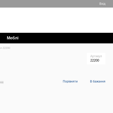
Вхід
Мій кошик
063 711-89-39
Меблі
8л 22200
Артикул
22200
рн
Порівняти
В бажання