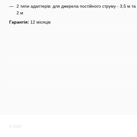
2 типи адаптерів: для джерела постійного струму - 3,5 м та
2 м
Гарантія:
12 місяців
© 2020
Мобільна версія