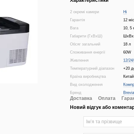
Характеристики
2 окремі камери
Ні
Гарантія
12 мі
Вага
10, 5 
Габарити (ГхВхШ)
ШхВх
Обсяг загальний
18 л
Споживання енергії
60W
Живлення
12/24
Температурний діапазон
+20 д
Країна виробництва
Китай
Вид охолодження
Комп
Бренд
Brevi
Доставка
Оплата
Гара
Новий відгук або комента