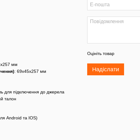
Оцініть товар
1x257 мм
Надіслати
ачення)
: 69x45x257 мм
ль для підключення до джерела
ий талон
ля Android та IOS)