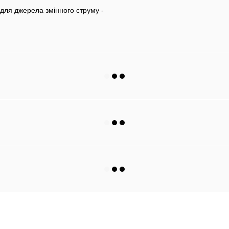
 для джерела змінного струму -
Каталог
Клієнтам
Автохолодильники
Вхід до кабінету