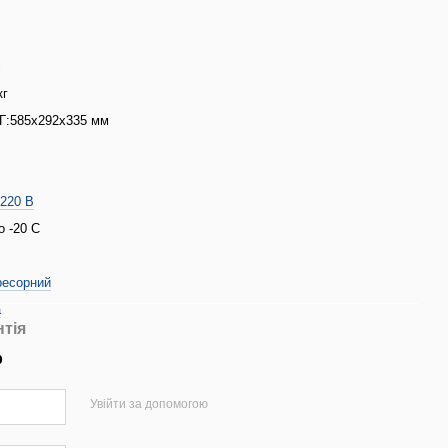
с
кг
Г:585x292x335 мм
/220 В
о -20 С
ресорний
a
нтія
р
Увійти за допомогою