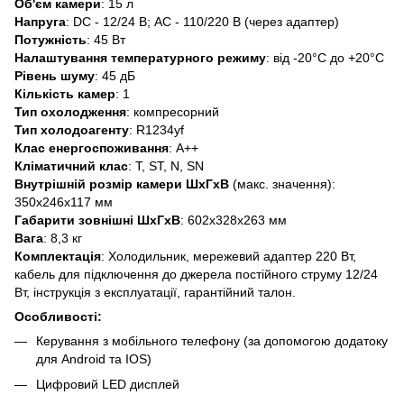
Об'єм камери
: 15 л
Напруга
: DC - 12/24 В; AC - 110/220 В (через адаптер)
Потужність
: 45 Вт
Налаштування температурного режиму
: від -20°C до +20°C
Рівень шуму
: 45 дБ
Кількість камер
: 1
Тип охолодження
: компресорний
Тип холодоагенту
: R1234yf
Клас енергоспоживання
: А++
Кліматичний клас
: T, ST, N, SN
Внутрішній розмір камери ШхГхВ
(макс. значення):
350х246x117 мм
Габарити зовнішні ШхГхВ
: 602x328x263 мм
Вага
: 8,3 кг
Комплектація
: Холодильник, мережевий адаптер 220 Вт,
кабель для підключення до джерела постійного струму 12/24
Вт, інструкція з експлуатації, гарантійний талон.
Особливості:
Керування з мобільного телефону (за допомогою додатоку
для Android та IOS)
Цифровий LED дисплей