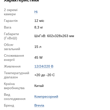
Характеристики
2 окремі
Ні
камери
Гарантія
12 міс
Вага
8,3 кг
Габарити
ШхГхВ: 602x328x263 мм
(ГхВхШ)
Обсяг
15 л
загальний
Споживання
45 W
енергії
Живлення
12/24/220 В
Температурний
+20 до -20 С
діапазон
Країна
Китай
виробництва
Вид
Компресорний
охолодження
Бренд
Brevia