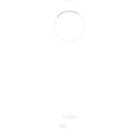
063 711-89-39
Контактна інформація
Повна версія сайту
Мапа сайту
© 2020
Укр
Рус