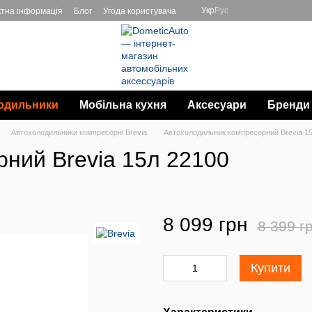
Укр
Рус
ктна інформація
Блог
Угода користувача
одильники
Мобільна кухня
Аксесуари
Бренди
Автохолодильники компресорні Brevia
Автохолодильник компресорний Brevia 1
ний Brevia 15л 22100
8 099 грн
8 399 г
Купити