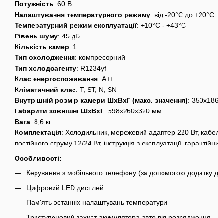
Потужність
: 60 Вт
Налаштування температурного режиму
: від -20°C до +20°C
Температурний режим експлуатації
: +10°C - +43°C
Рівень шуму
: 45 дБ
Кількість камер
: 1
Тип охолодження
: компресорний
Тип холодоагенту
: R1234yf
Клас енергоспоживання
: А++
Кліматичний клас
: T, ST, N, SN
Внутрішній розмір камери ШхВхГ (макс. значення)
: 350x18
Габарити зовнішні ШхВхГ
: 598x260x320 мм
Вага
: 8,6 кг
Комплектація
: Холодильник, мережевий адаптер 220 Вт, кабе
постійного струму 12/24 Вт, інструкція з експлуатації, гарантійн
Особливості:
Керування з мобільного телефону (за допомогою додатку д
Цифровий LED дисплей
Пам'ять останніх налаштувань температури
Триступеневий захист акумулятора авто від розрядження