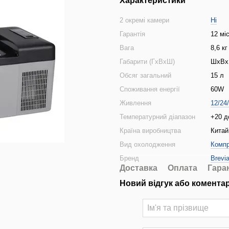
Характеристики
2 окремі камери
Ні
Гарантія
12 мі
Вага
8,6 кг
Габарити (ГхВхШ)
ШхВхГ
Обсяг загальний
15 л
Споживання енергії
60W
Живлення
12/24
Температурний діапазон
+20 д
Країна виробництва
Китай
Вид охолодження
Комп
Бренд
Brevi
Доставка
Оплата
Гара
Новий відгук або комента