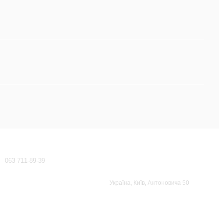
Контактна інформація
063 711-89-39
waeco-dometic@ukr.net
Передзвонити вам?
Україна, Київ, Антоновича 50
Мапа проїзду