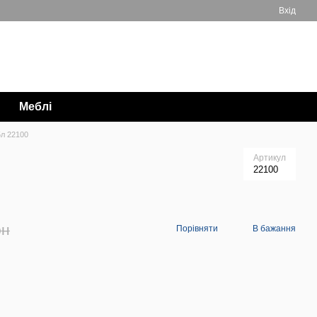
Вхід
Мій кошик
063 711-89-39
Меблі
5л 22100
Артикул
22100
рн
Порівняти
В бажання