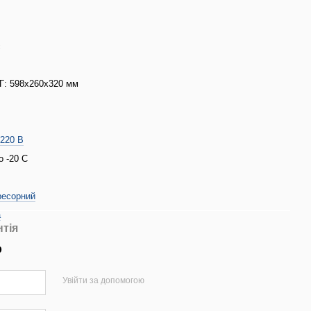
с
: 598x260x320 мм
/220 В
о -20 С
ресорний
a
нтія
р
Увійти за допомогою