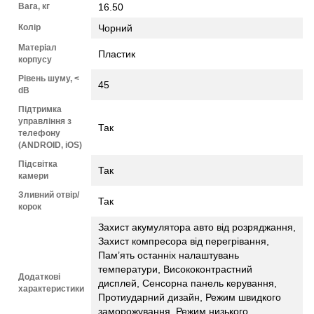
Вага, кг
16.50
Колір
Чорний
Матеріал
Пластик
корпусу
Рівень шуму, <
45
dB
Підтримка
управління з
Так
телефону
(ANDROID, iOS)
Підсвітка
Так
камери
Зливний отвір/
Так
корок
Захист акумулятора авто від розряджання,
Захист компресора від перегрівання,
Пам’ять останніх налаштувань
температури, Висококонтрастний
Додаткові
дисплей, Сенсорна панель керування,
характеристики
Протиударний дизайн, Режим швидкого
заморожування, Режим низького