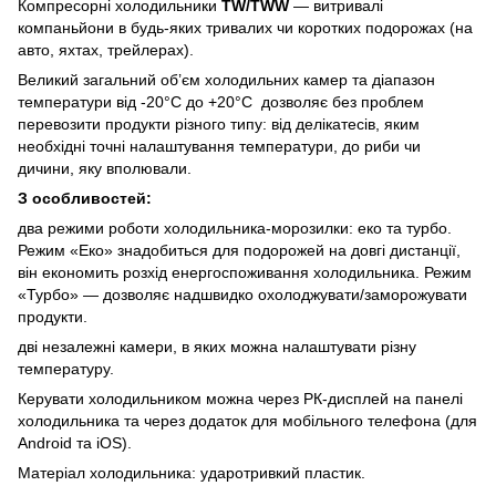
Компресорні холодильники
TW
/
TWW
— витривалі
компаньйони в будь-яких тривалих чи коротких подорожах (на
авто, яхтах, трейлерах).
Великий загальний об’єм холодильних камер та діапазон
температури від -20°C до +20°C дозволяє без проблем
перевозити продукти різного типу: від делікатесів, яким
необхідні точні налаштування температури, до риби чи
дичини, яку вполювали.
З особливостей:
два режими роботи холодильника-морозилки: еко та турбо.
Режим «Еко» знадобиться для подорожей на довгі дистанції,
він економить розхід енергоспоживання холодильника. Режим
«Турбо» — дозволяє надшвидко охолоджувати/заморожувати
продукти.
дві незалежні камери, в яких можна налаштувати різну
температуру.
Керувати холодильником можна через РК-дисплей на панелі
холодильника та через додаток для мобільного телефона (для
Android та iOS).
Матеріал холодильника: ударотривкий пластик.