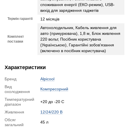
споживання енергії (ЕКО-режим), USB-
вихід для зарядження гаджетів
Термін гарантії
12 місяців
Автохолодильник, Кабель живлення для
авто (прикурювача), 1,8 м, Блок живлення
Комплект
220 вольт, Посібник користувача
поставки
(Українською), Гарантійні зобов'язання
(включено в посібник користувача)
Характеристики
Бренд
Alpicool
Вид
Компресорний
охолодження
Температурний
+20 до -20 С
діапазон
Живлення
12/24/220 В
Обсяг
45 л
загальний