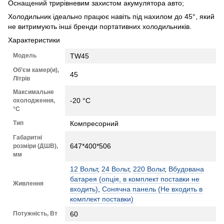
Оснащений трирівневим захистом акумулятора авто;
Холодильник ідеально працює навіть під нахилом до 45°, який
не витримують інші бренди портативних холодильників.
Характеристики
Модель
TW45
Об’єм камер(и),
45
Літрів
Максимальне
-20 °C
охолодження,
°C
Тип
Компресорний
Габаритні
647*400*506
розміри (ДШВ),
мм
12 Вольт
,
24 Вольт
,
220 Вольт
,
Вбудована
батарея (опція, в комплект поставки не
Живлення
входить)
,
Сонячна панель (Не входить в
комплект поставки)
Потужність, Вт
60