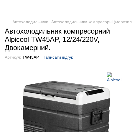
DometicAuto
Автохолодильники
Автохолодильники компресорні (морозил
Автохолодильник компресорний
Alpicool TW45AP, 12/24/220V,
Двокамерний.
Артикул:
TW45AP
Написати відгук