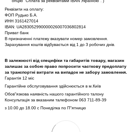
опцію "Сплата за реквізитами IBAN Україною". )
Реквізити на оплату:
ФОП Рудько Б.А.
ИНН 3161427014
IBAN: UA283052990000026007036802814
Приват банк
В призначенні платежу вказувати номер замовлення.
Зарахування коштів відбувається від 1 до 3 робочих днів.
В залежності від специфіки та габаритів товару, магазин
залишає за собою право попросити часткову предоплату
за транспортні витрати на випадок не забору замовлення.
Гарантія 12 міс
Гарантійне обслуговування здійснюється в м.Київ
Обов"язкова наявність нашого гарантійного талону
Консультація за вказаним талефоном 063 711-89-39
з 10.00 до 18.00 с Понеділка по П"ятницю