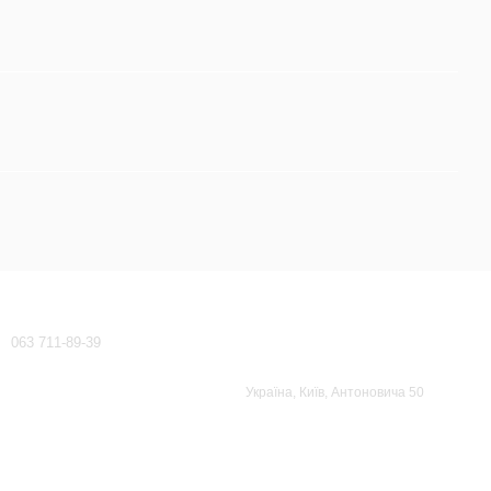
Контактна інформація
063 711-89-39
waeco-dometic@ukr.net
Передзвонити вам?
Україна, Київ, Антоновича 50
Мапа проїзду