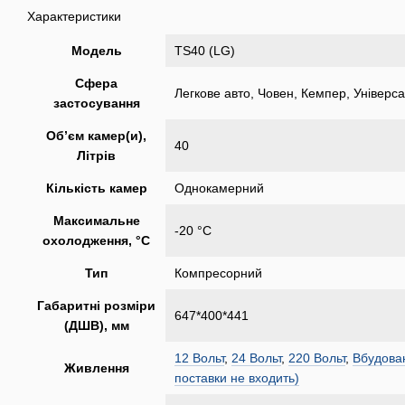
Характеристики
Модель
TS40 (LG)
Сфера
Легкове авто, Човен, Кемпер, Універс
застосування
Об’єм камер(и),
40
Літрів
Кількість камер
Однокамерний
Максимальне
-20 °C
охолодження, °C
Тип
Компресорний
Габаритні розміри
647*400*441
(ДШВ), мм
12 Вольт
,
24 Вольт
,
220 Вольт
,
Вбудован
Живлення
поставки не входить)