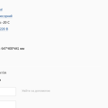
ol
ресорний
о -20 С
/220 В
 647*400*441 мм
с
нтія
р
Увійти за допомогою