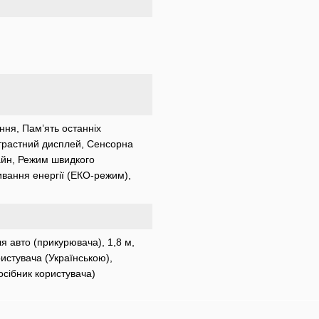
ння, Пам’ять останніх
трастний дисплей, Сенсорна
айн, Режим швидкого
вання енергії (ЕКО-режим),
 авто (прикурювача), 1,8 м,
истувача (Українською),
осібник користувача)