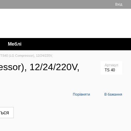
Вхід
Мій кошик
063 711-89-39
Меблі
 TS40 (LG Compressor), 12/24/220V,
sor), 12/24/220V,
Артикул
TS 40
Порівняти
В бажання
ться