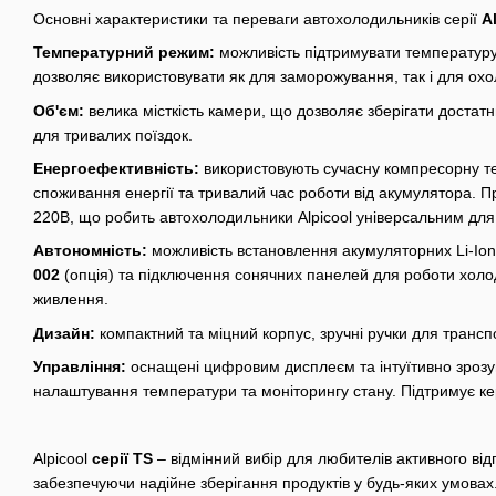
Основні характеристики та переваги автохолодильників серії
A
Температурний режим:
можливість підтримувати температуру
дозволяє використовувати як для заморожування, так і для ох
Об'єм:
велика місткість камери, що дозволяє зберігати достатню
для тривалих поїздок.
Енергоефективність:
використовують сучасну компресорну те
споживання енергії та тривалий час роботи від акумулятора. П
220В, що робить автохолодильники Alpicool універсальним для
Автономність:
можливість встановлення акумуляторних Li-Io
002
(опція) та підключення сонячних панелей для роботи холо
живлення.
Дизайн:
компактний та міцний корпус, зручні ручки для трансп
Управління:
оснащені цифровим дисплеєм та інтуїтивно зроз
налаштування температури та моніторингу стану. Підтримує к
Alpicool
серії TS
– відмінний вибір для любителів активного ві
забезпечуючи надійне зберігання продуктів у будь-яких умовах