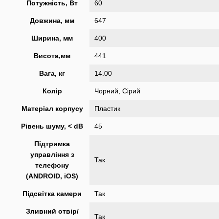
Потужність, Вт
60
Довжина, мм
647
Ширина, мм
400
Висота,мм
441
Вага, кг
14.00
Колір
Чорний, Сірий
Матеріал корпусу
Пластик
Рівень шуму, < dB
45
Підтримка
управління з
Так
телефону
(ANDROID, iOS)
Підсвітка камери
Так
Зливний отвір/
Так