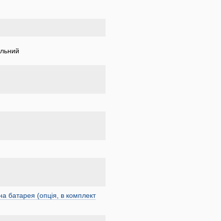
альний
а батарея (опція, в комплект