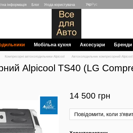
Укр
Рус
ктна інформація
Блог
Угода користувача
одильники
Мобільна кухня
Аксесуари
Бренди
Компресорні автохолодильники Alpicool
Автохолодильник компресорний Alpicool
ий Alpicool TS40 (LG Compres
14 500 грн
Повідомити, коли з'яви