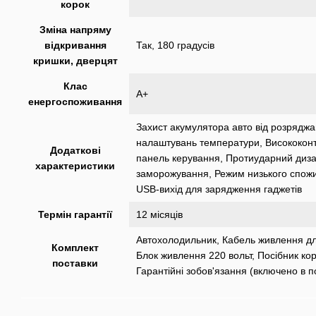
корок
Зміна напряму
відкривання
Так, 180 градусів
кришки, дверцят
Клас
А+
енергоспоживання
Захист акумулятора авто від розряджа
налаштувань температури, Висококон
Додаткові
панель керування, Протиударний диз
характеристики
заморожування, Режим низького спожи
USB-вихід для зарядження гаджетів
Термін гарантії
12 місяців
Автохолодильник, Кабель живлення для
Комплект
Блок живлення 220 вольт, Посібник кор
поставки
Гарантійні зобов'язання (включено в п