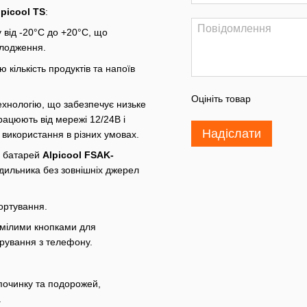
lpicool TS
:
 від -20°C до +20°C, що
олодження.
 кількість продуктів та напоїв
Оцініть товар
хнологію, що забезпечує низьке
рацюють від мережі 12/24В і
Надіслати
 використання в різних умовах.
n батарей
Alpicool
FSAK
-
дильника без зовнішніх джерел
ортування.
умілими кнопками для
ерування з телефону.
дпочинку та подорожей,
.