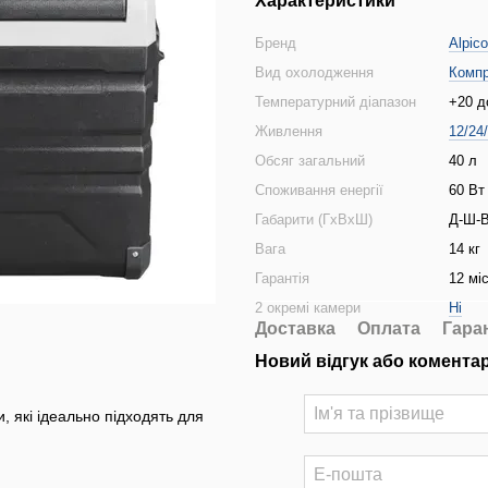
Характеристики
Бренд
Alpico
Вид охолодження
Комп
Температурний діапазон
+20 д
Живлення
12/24
Обсяг загальний
40 л
Споживання енергії
60 Вт
Габарити (ГхВхШ)
Д-Ш-В
Вага
14 кг
Гарантія
12 мі
2 окремі камери
Ні
Доставка
Оплата
Гара
Новий відгук або комента
, які ідеально підходять для