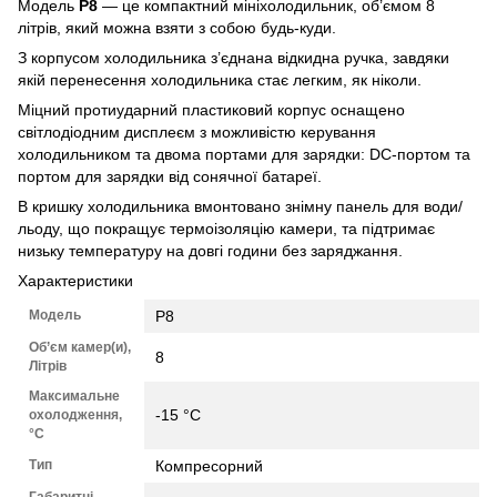
Модель
P8
— це компактний мініхолодильник, об’ємом 8
літрів, який можна взяти з собою будь-куди.
З корпусом холодильника з’єднана відкидна ручка, завдяки
якій перенесення холодильника стає легким, як ніколи.
Міцний протиударний пластиковий корпус оснащено
світлодіодним дисплеєм з можливістю керування
холодильником та двома портами для зарядки: DC-портом та
портом для зарядки від сонячної батареї.
В кришку холодильника вмонтовано знімну панель для води/
льоду, що покращує термоізоляцію камери, та підтримає
низьку температуру на довгі години без заряджання.
Характеристики
Модель
P8
Об’єм камер(и),
8
Літрів
Максимальне
-15 °C
охолодження,
°C
Тип
Компресорний
Габаритні