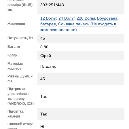
393*251*443
розміри (ДШВ),
мм
12 Вольт
,
24 Вольт
,
220 Вольт
,
Вбудована
Живлення
батарея
,
Сонячна панель (Не входить в
комплект поставки)
Потужність, Вт
45
Вага, кг
8.80
Колір
Сірий
Матеріал
Пластик
корпусу
Рівень шуму, <
45
dB
Підтримка
управління з
Так
телефону
(ANDROID, iOS)
Підсвітка
Так
камери
Зливний отвір/
Ні
корок