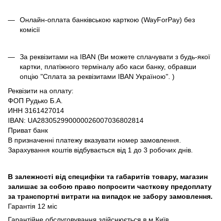
Онлайн-оплата банківською карткою (WayForPay) без
комісії
За реквізитами на IBAN (Ви можете сплачувати з будь-якої
картки, платіжного терміналу або каси банку, обравши
опцію "Сплата за реквізитами IBAN Україною". )
Реквізити на оплату:
ФОП Рудько Б.А.
ИНН 3161427014
IBAN: UA283052990000026007036802814
Приват банк
В призначенні платежу вказувати номер замовлення.
Зарахування коштів відбувається від 1 до 3 робочих днів.
В залежності від специфіки та габаритів товару, магазин
залишає за собою право попросити часткову предоплату
за транспортні витрати на випадок не забору замовлення.
Гарантія 12 міс
Гарантійне обслуговування здійснюється в м.Київ