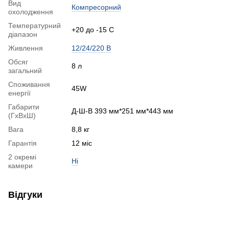
Вид
Компресорний
охолодження
Температурний
+20 до -15 С
діапазон
Живлення
12/24/220 В
Обсяг
8 л
загальний
Споживання
45W
енергії
Габарити
Д-Ш-В 393 мм*251 мм*443 мм
(ГхВхШ)
Вага
8,8 кг
Гарантія
12 міс
2 окремі
Ні
камери
Відгуки