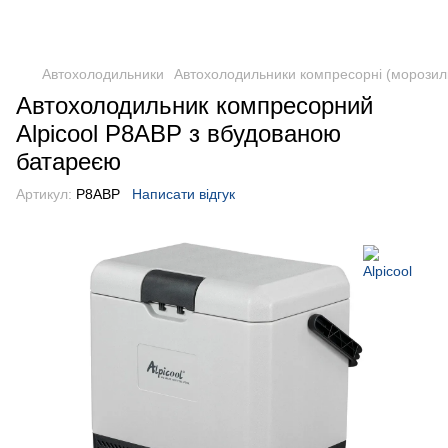
DometicAuto
Автохолодильники
Автохолодильники компресорні (морозил
Автохолодильник компресорний
Alpicool P8ABP з вбудованою
батареєю
Артикул:
P8ABP
Написати відгук