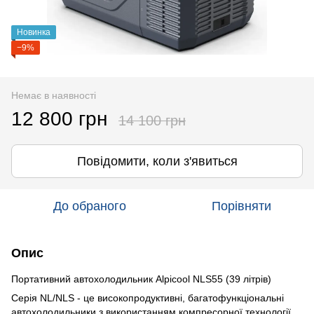
Новинка
−9%
Немає в наявності
12 800 грн
14 100 грн
Повідомити, коли з'явиться
До обраного
Порівняти
Опис
Портативний автохолодильник Alpicool NLS55 (39 літрів)
Серія NL/NLS - це високопродуктивні, багатофункціональні
автохолодильники з використанням компресорної технології.