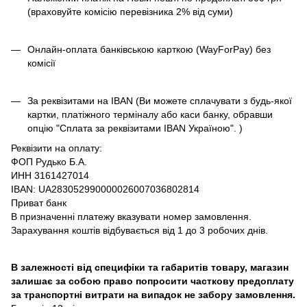
(враховуйте комісію перевізника 2% від суми)
Онлайн-оплата банківською карткою (WayForPay) без
комісії
За реквізитами на IBAN (Ви можете сплачувати з будь-якої
картки, платіжного терміналу або каси банку, обравши
опцію "Сплата за реквізитами IBAN Україною". )
Реквізити на оплату:
ФОП Рудько Б.А.
ИНН 3161427014
IBAN: UA283052990000026007036802814
Приват банк
В призначенні платежу вказувати номер замовлення.
Зарахування коштів відбувається від 1 до 3 робочих днів.
В залежності від специфіки та габаритів товару, магазин
залишає за собою право попросити часткову предоплату
за транспортні витрати на випадок не забору замовлення.