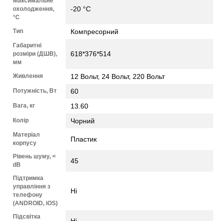
Максимальне
-20 °C
охолодження,
°C
Тип
Компресорний
Габаритні
618*376*514
розміри (ДШВ),
мм
Живлення
12 Вольт, 24 Вольт, 220 Вольт
Потужність, Вт
60
Вага, кг
13.60
Колір
Чорний
Матеріал
Пластик
корпусу
Рівень шуму, <
45
dB
Підтримка
управління з
Ні
телефону
(ANDROID, iOS)
Підсвітка
Ні