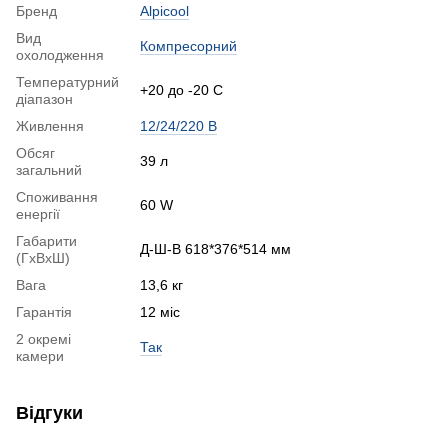
Бренд
Alpicool
Вид
Компресорний
охолодження
Температурний
+20 до -20 С
діапазон
Живлення
12/24/220 В
Обсяг
39 л
загальний
Споживання
60 W
енергії
Габарити
Д-Ш-В 618*376*514 мм
(ГхВхШ)
Вага
13,6 кг
Гарантія
12 міс
2 окремі
Так
камери
Відгуки