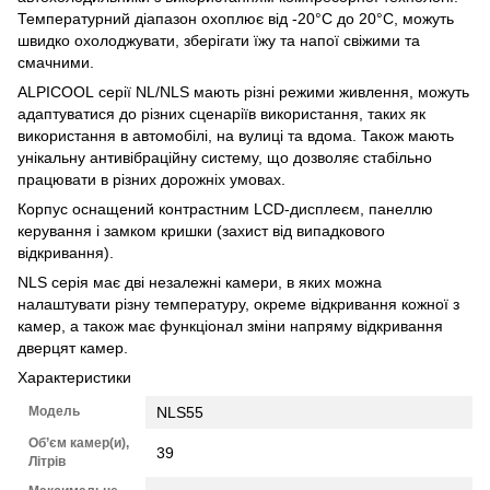
Температурний діапазон охоплює від -20°C до 20°C, можуть
швидко охолоджувати, зберігати їжу та напої свіжими та
смачними.
ALPICOOL серії NL/NLS мають різні режими живлення, можуть
адаптуватися до різних сценаріїв використання, таких як
використання в автомобілі, на вулиці та вдома. Також мають
унікальну антивібраційну систему, що дозволяє стабільно
працювати в різних дорожніх умовах.
Корпус оснащений контрастним LCD-дисплеєм, панеллю
керування і замком кришки (захист від випадкового
відкривання).
NLS серія має дві незалежні камери, в яких можна
налаштувати різну температуру, окреме відкривання кожної з
камер, а також має функціонал зміни напряму відкривання
дверцят камер.
Характеристики
Модель
NLS55
Об’єм камер(и),
39
Літрів