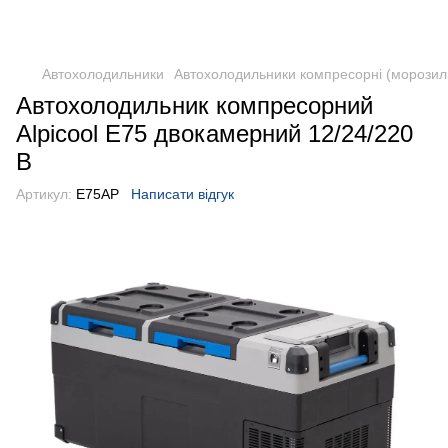
DometicAuto
Автохолодильники
Автохолодильники компресорні (морозил
Автохолодильник компресорний
Alpicool E75 двокамерний 12/24/220
В
Артикул:
E75AP
Написати відгук