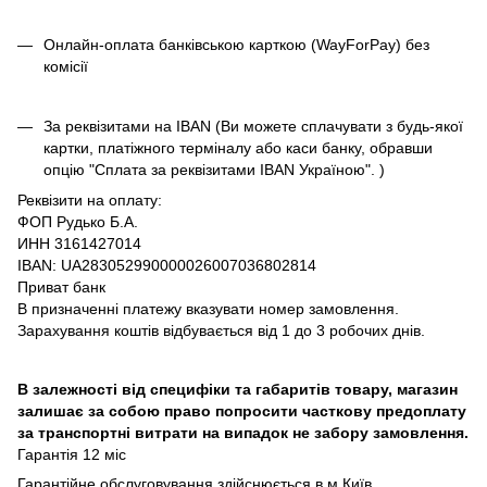
Онлайн-оплата банківською карткою (WayForPay) без
комісії
За реквізитами на IBAN (Ви можете сплачувати з будь-якої
картки, платіжного терміналу або каси банку, обравши
опцію "Сплата за реквізитами IBAN Україною". )
Реквізити на оплату:
ФОП Рудько Б.А.
ИНН 3161427014
IBAN: UA283052990000026007036802814
Приват банк
В призначенні платежу вказувати номер замовлення.
Зарахування коштів відбувається від 1 до 3 робочих днів.
В залежності від специфіки та габаритів товару, магазин
залишає за собою право попросити часткову предоплату
за транспортні витрати на випадок не забору замовлення.
Гарантія 12 міс
Гарантійне обслуговування здійснюється в м.Київ