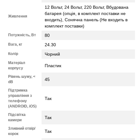
12 Вольт, 24 Вольт, 220 Вольт, Вбудована
батарея (опція, в комплект поставки не
Живлення
входить), Сонячна панель (Не входить в
комплект поставки)
Потужність, Вт
80
Вага, кг
24.30
Колір
Чорний
Матеріал
Пластик
корпусу
Рівень шуму, <
45
dB
Підтримка
управління з
Так
телефону
(ANDROID, iOS)
Підсвітка
Так
камери
Зливний отвір/
Так
корок