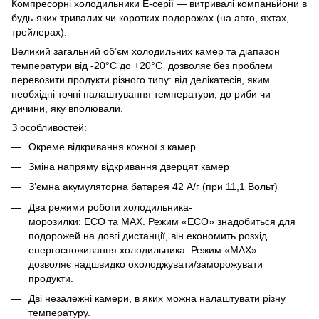
Компресорні холодильники Е-серії — витривалі компаньйони в
будь-яких тривалих чи коротких подорожах (на авто, яхтах,
трейлерах).
Великий загальний об’єм холодильних камер та діапазон
температури від -20°C до +20°C дозволяє без проблем
перевозити продукти різного типу: від делікатесів, яким
необхідні точні налаштування температури, до риби чи
дичини, яку вполювали.
З особливостей:
Окреме відкривання кожної з камер
Зміна напряму відкривання дверцят камер
З’ємна акумуляторна батарея 42 А/г (при 11,1 Вольт)
Два режими роботи холодильника-
морозилки: ECO та MAX. Режим «ECO» знадобиться для
подорожей на довгі дистанції, він економить розхід
енергоспоживання холодильника. Режим «MAX» —
дозволяє надшвидко охолоджувати/заморожувати
продукти.
Дві незалежні камери, в яких можна налаштувати різну
температуру.