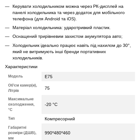
Керувати холодильником можна через РК-дисплей на
панелі холодильника та через додаток для мобільного
телефона (для Android та iOS).
Матеріал холодильника: ударотривкий пластик.
Оснащений трирівневим захистом акумулятора авто;
Холодильник ідеально працює навіть під нахилом до 30°,
який не витримують інші бренди портативних
холодильників.
Характеристики
Модель
E75
Об’єм камер(и),
75
Літрів
Максимальне
-20 °C
охолодження,
°C
Тип
Компресорний
Габаритні
990*480*460
розміри (ДШВ),
мм