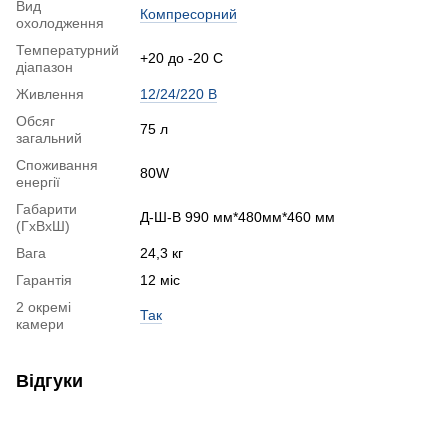
Вид
Компресорний
охолодження
Температурний
+20 до -20 С
діапазон
Живлення
12/24/220 В
Обсяг
75 л
загальний
Споживання
80W
енергії
Габарити
Д-Ш-В 990 мм*480мм*460 мм
(ГхВхШ)
Вага
24,3 кг
Гарантія
12 міс
2 окремі
Так
камери
Відгуки