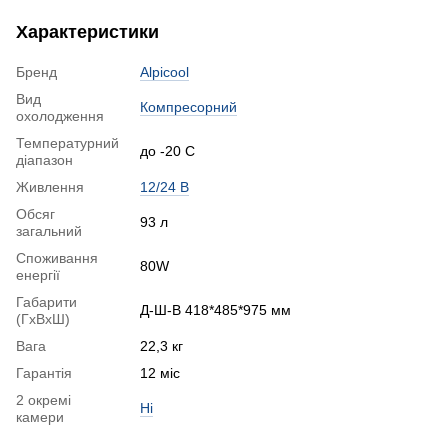
Характеристики
Бренд
Alpicool
Вид
Компресорний
охолодження
Температурний
до -20 С
діапазон
Живлення
12/24 В
Обсяг
93 л
загальний
Споживання
80W
енергії
Габарити
Д-Ш-В 418*485*975 мм
(ГхВхШ)
Вага
22,3 кг
Гарантія
12 міс
2 окремі
Ні
камери