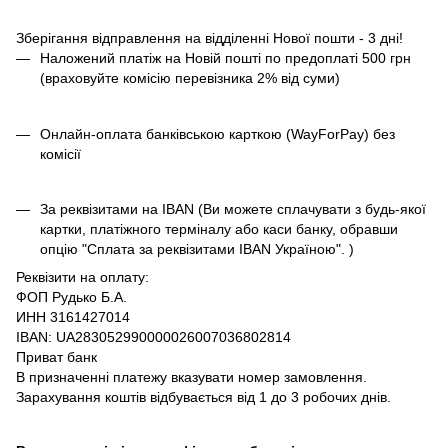
Зберігання відправлення на відділенні Нової пошти - 3 дні!
Наложений платіж на Новій пошті по предоплаті 500 грн
(враховуйте комісію перевізника 2% від суми)
Онлайн-оплата банківською карткою (WayForPay) без
комісії
За реквізитами на IBAN (Ви можете сплачувати з будь-якої
картки, платіжного терміналу або каси банку, обравши
опцію "Сплата за реквізитами IBAN Україною". )
Реквізити на оплату:
ФОП Рудько Б.А.
ИНН 3161427014
IBAN: UA283052990000026007036802814
Приват банк
В призначенні платежу вказувати номер замовлення.
Зарахування коштів відбувається від 1 до 3 робочих днів.