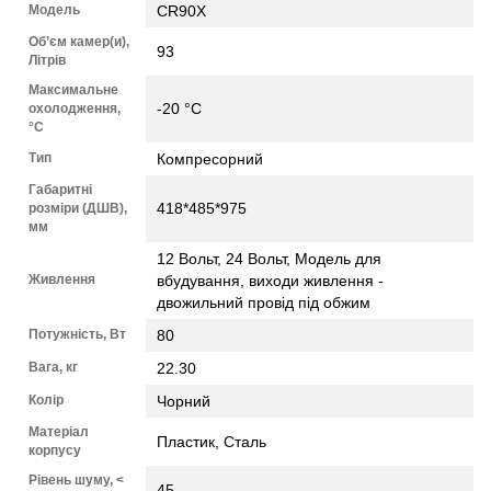
Модель
CR90X
Об’єм камер(и),
93
Літрів
Максимальне
-20 °C
охолодження,
°C
Тип
Компресорний
Габаритні
418*485*975
розміри (ДШВ),
мм
12 Вольт, 24 Вольт, Модель для
Живлення
вбудування, виходи живлення -
двожильний провід під обжим
Потужність, Вт
80
Вага, кг
22.30
Колір
Чорний
Матеріал
Пластик, Сталь
корпусу
Рівень шуму, <
45