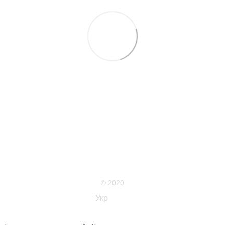
063 711-89-39
Контактна інформація
Повна версія сайту
Мапа сайту
© 2020
Укр
Рус