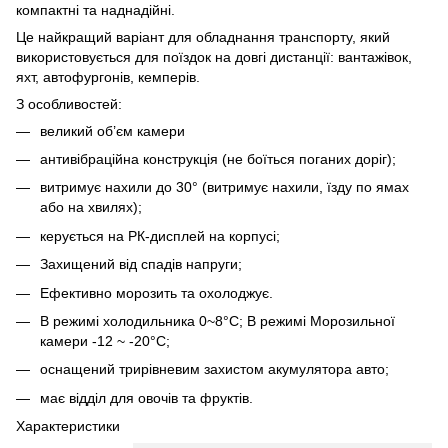
компактні та наднадійні.
Це найкращий варіант для обладнання транспорту, який
використовується для поїздок на довгі дистанції: вантажівок,
яхт, автофургонів, кемперів.
З особливостей:
великий об’єм камери
антивібраційна конструкція (не боїться поганих доріг);
витримує нахили до 30° (витримує нахили, їзду по ямах
або на хвилях);
керується на РК-дисплей на корпусі;
Захищений від спадів напруги;
Ефективно морозить та охолоджує.
В режимі холодильника 0~8°C; В режимі Морозильної
камери -12 ~ -20°C;
оснащений трирівневим захистом акумулятора авто;
має відділ для овочів та фруктів.
Характеристики