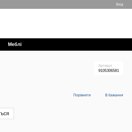
Вхід
Мій кошик
063 711-89-39
Меблі
Артикул
9105306581
Порівняти
В бажання
ться