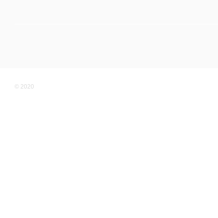
© 2020
Мобільна версія
Інтернет-магазин створений з Хорошоп