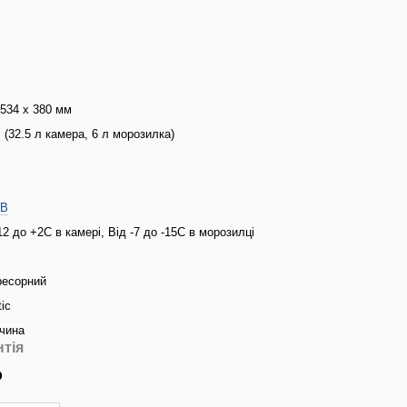
с
 534 х 380 мм
л (32.5 л камера, 6 л морозилка)
л
 В
12 до +2С в камері, Від -7 до -15С в морозилці
ресорний
ic
чина
нтія
р