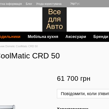
Укр
Рус
ктна інформація
Блог
Угода користувача
одильники
Мобільна кухня
Аксесуари
Бренди
ник Dometic CoolMatic CRD 50
oolMatic CRD 50
61 700 грн
Повідомити, коли з'яви