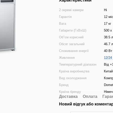
Характеристики
2 окремі камери
Ні
Гарантія
12 мі
Вага
17 кг
Габарити (ГхВхШ)
500 х
Об"єм корисний
38.5 
Обсяг загальний
46.7 
Споживання енергії
40 Вт
Живлення
12/24
Температурний діапазон
Від +
Країна виробництва
Китай
Вид охолодження
Комп
Бренд
Domet
Країна бренду
Німеч
Доставка
Оплата
Гара
Новий відгук або комента