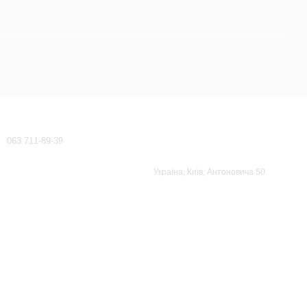
Контактна інформація
063 711-89-39
waeco-dometic@ukr.net
Передзвонити вам?
Україна, Київ, Антоновича 50
Мапа проїзду