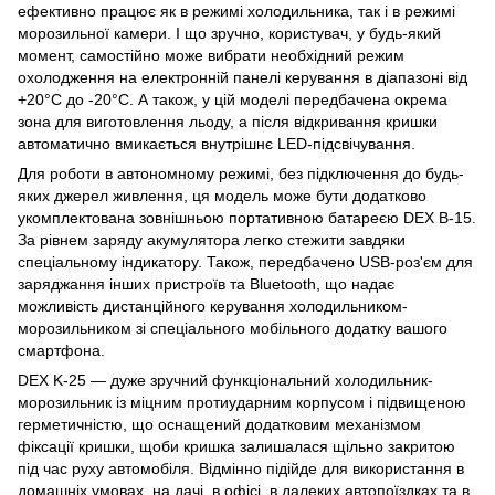
ефективно працює як в режимі холодильника, так і в режимі
морозильної камери. І що зручно, користувач, у будь-який
момент, самостійно може вибрати необхідний режим
охолодження на електронній панелі керування в діапазоні від
+20°С до -20°С. А також, у цій моделі передбачена окрема
зона для виготовлення льоду, а після відкривання кришки
автоматично вмикається внутрішнє LED-підсвічування.
Для роботи в автономному режимі, без підключення до будь-
яких джерел живлення, ця модель може бути додатково
укомплектована зовнішньою портативною батареєю DEX B-15.
За рівнем заряду акумулятора легко стежити завдяки
спеціальному індикатору. Також, передбачено USB-роз'єм для
заряджання інших пристроїв та Bluetooth, що надає
можливість дистанційного керування холодильником-
морозильником зі спеціального мобільного додатку вашого
смартфона.
DEX K-25 — дуже зручний функціональний холодильник-
морозильник із міцним протиударним корпусом і підвищеною
герметичністю, що оснащений додатковим механізмом
фіксації кришки, щоби кришка залишалася щільно закритою
під час руху автомобіля. Відмінно підійде для використання в
домашніх умовах, на дачі, в офісі, в далеких автопоїздках та в