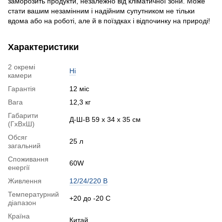
заморозить продукти, незалежно від кліматичної зони. Може
стати вашим незамінним і надійним супутником не тільки
вдома або на роботі, але й в поїздках і відпочинку на природі!
Характеристики
2 окремі
Ні
камери
Гарантія
12 міс
Вага
12,3 кг
Габарити
Д-Ш-В 59 х 34 х 35 см
(ГхВхШ)
Обсяг
25 л
загальний
Споживання
60W
енергії
Живлення
12/24/220 В
Температурний
+20 до -20 С
діапазон
Країна
Китай