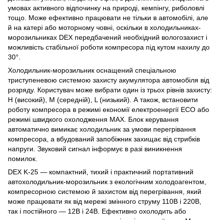
умовах активного відпочинку на природі, кемпінгу, риболовлі
тощо. Може ефективно працювати не тільки в автомобілі, але
й на катері або моторному човні, оскільки в холодильниках-
морозильниках DEX передбачений необхідний вологозахист і
можливість стабільної роботи компресора під кутом нахилу до
30°.
Холодильник-морозильник оснащений спеціальною
триступеневою системою захисту акумулятора автомобіля від
розряду. Користувач може вибрати один із трьох рівнів захисту:
H (високий), М (середній), L (низький). А також, встановити
роботу компресора в режимі економії електроенергії ECO або
режимі швидкого охолодження MAX. Блок керування
автоматично вимикає холодильник за умови перегрівання
компресора, а вбудований запобіжник захищає від стрибків
напруги. Звуковий сигнал інформує в разі виникнення
помилок.
DEX K-25 — компактний, тихий і практичний портативний
автохолодильник-морозильник з екологічним холодоагентом,
компресорною системою й захистом від перегрівання, який
може працювати як від мережі змінного струму 110В і 220В,
так і постійного — 12В і 24В. Ефективно охолодить або