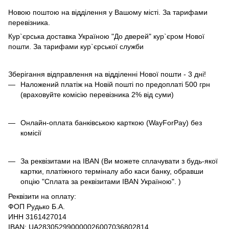
Новою поштою на відділення у Вашому місті. За тарифами
перевізника.
Кур`єрська доставка Україною "До дверей" кур`єром Нової
пошти. За тарифами кур`єрської служби
Зберігання відправлення на відділенні Нової пошти - 3 дні!
Наложений платіж на Новій пошті по предоплаті 500 грн
(враховуйте комісію перевізника 2% від суми)
Онлайн-оплата банківською карткою (WayForPay) без
комісії
За реквізитами на IBAN (Ви можете сплачувати з будь-якої
картки, платіжного терміналу або каси банку, обравши
опцію "Сплата за реквізитами IBAN Україною". )
Реквізити на оплату:
ФОП Рудько Б.А.
ИНН 3161427014
IBAN: UA283052990000026007036802814