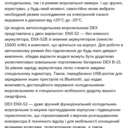
холодильника, так і в режимі морозильної камери. І що зручно,
користувач, у будь-який момент, самостійно може вибрати
необхідний режим охолодження на електронній панелі
керування в діапазоні від +20°С до -20°С.
Ця модель автохолодильника-морозильника DEX
представлена у двох варіантах: ENX-52 — без знімного
акумулятора, ENX-52B зі знімним акумулятором (ємністю
15600 mAh) в комплекті, що кріпиться на корпусі. Для роботи в
автономному режимі без підключення до будь-яких джерел
живлення, обидва варіанти моделі можуть бути додатково
укомплектовані зовнішньою портативною батареєю DEX B-15.
За рівнем заряду акумулятора легко стежити завдяки
спеціальному індикатору. Також, передбачено USB-роз'єм для
заряджання інших пристроїв та Bluetooth, що надає
можливість дистанційного керування холодильником-
морозильником зі спеціального мобільного додатку вашого
смартфона.
DEX ENX-52 — дуже зручний функціональний холодильник-
морозильник із міцним протиударним корпусом і підвищеною
герметичністю, що спроектований з верхнім розташуванням
компресора й технічного відсіку і для мобільності оснащений
великими колесами, телескопічною ручкою, а також