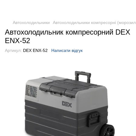
DometicAuto
Автохолодильники
Автохолодильники компресорні (морозил
Автохолодильник компресорний DEX
ENX-52
Артикул:
DEX ENX-52
Написати відгук