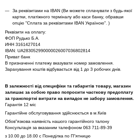
За реквізитами на IBAN (Ви можете сплачувати з будь-якої
картки, платіжного терміналу або каси банку, обравши
опцію "Сплата за реквізитами IBAN Україною". )
Реквізити на оплату:
ФОП Рудько Б.А.
ИНН 3161427014
IBAN: UA283052990000026007036802814
Приват банк
В призначенні платежу вказувати номер замовлення.
Зарахування коштів відбувається від 1 до 3 робочих днів.
В залежності від специфіки та габаритів товару, магазин
залишає за собою право попросити часткову предоплату
за транспортні витрати на випадок не забору замовлення.
Гарантія 12 міс
Гарантійне обслуговування здійснюється в м.Київ
Обов"язкова наявність нашого гарантійного талону
Консультація за вказаним талефоном 063 711-89-39
з 10.00 до 18.00 с Понеділка по П"ятницю