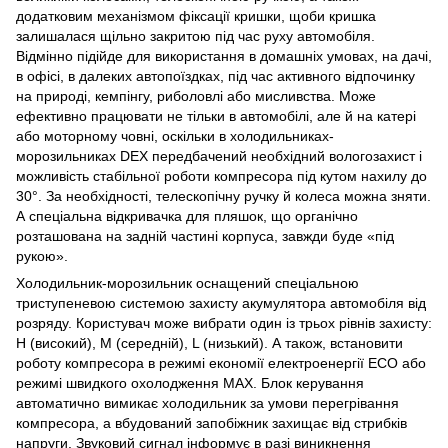
додатковим механізмом фіксації кришки, щоби кришка
залишалася щільно закритою під час руху автомобіля.
Відмінно підійде для використання в домашніх умовах, на дачі,
в офісі, в далеких автопоїздках, під час активного відпочинку
на природі, кемпінгу, риболовлі або мисливства. Може
ефективно працювати не тільки в автомобілі, але й на катері
або моторному човні, оскільки в холодильниках-
морозильниках DEX передбачений необхідний вологозахист і
можливість стабільної роботи компресора під кутом нахилу до
30°. За необхідності, телескопічну ручку й колеса можна зняти.
А спеціальна відкривачка для пляшок, що органічно
розташована на задній частині корпуса, завжди буде «під
рукою».
Холодильник-морозильник оснащений спеціальною
триступеневою системою захисту акумулятора автомобіля від
розряду. Користувач може вибрати один із трьох рівнів захисту:
H (високий), М (середній), L (низький). А також, встановити
роботу компресора в режимі економії електроенергії ECO або
режимі швидкого охолодження MAX. Блок керування
автоматично вимикає холодильник за умови перегрівання
компресора, а вбудований запобіжник захищає від стрибків
напруги. Звуковий сигнал інформує в разі виникнення