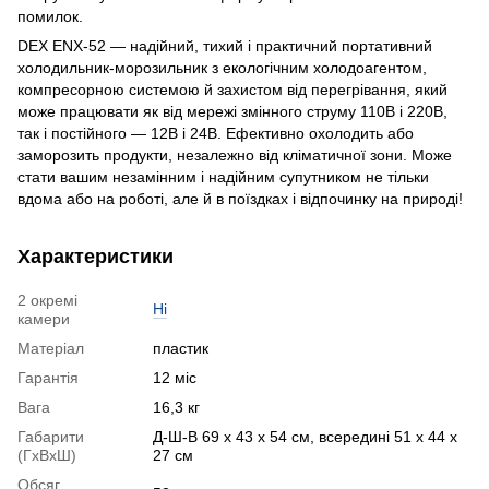
помилок.
DEX ENX-52 — надійний, тихий і практичний портативний
холодильник-морозильник з екологічним холодоагентом,
компресорною системою й захистом від перегрівання, який
може працювати як від мережі змінного струму 110В і 220В,
так і постійного — 12В і 24В. Ефективно охолодить або
заморозить продукти, незалежно від кліматичної зони. Може
стати вашим незамінним і надійним супутником не тільки
вдома або на роботі, але й в поїздках і відпочинку на природі!
Характеристики
2 окремі
Ні
камери
Матеріал
пластик
Гарантія
12 міс
Вага
16,3 кг
Габарити
Д-Ш-В 69 х 43 х 54 см, всередині 51 х 44 х
(ГхВхШ)
27 см
Обсяг