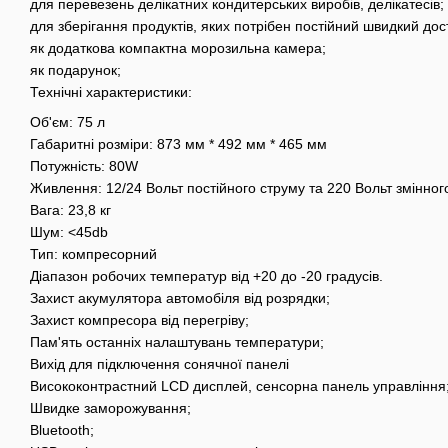
для перевезень делікатних кондитерських виробів, делікатесів;
для зберігання продуктів, яких потрібен постійний швидкий дос
як додаткова компактна морозильна камера;
як подарунок;
Технічні характеристики:
Об'єм: 75 л
Габаритні розміри: 873 мм * 492 мм * 465 мм
Потужність: 80W
Живлення: 12/24 Вольт постійного струму та 220 Вольт змінног
Вага: 23,8 кг
Шум: <45db
Тип: компресорний
Діапазон робочих температур від +20 до -20 градусів.
Захист акумулятора автомобіля від розрядки;
Захист компресора від перегріву;
Пам'ять останніх налаштувань температури;
Вихід для підключення сонячної панелі
Висококонтрастний LCD дисплей, сенсорна панель управління
Швидке заморожування;
Bluetooth;