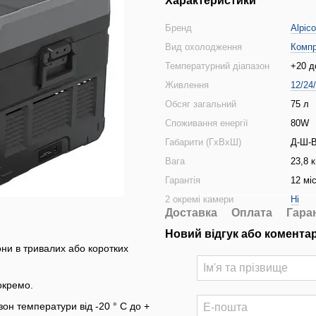
Характеристики
Бренд
Alpico
Вид охолодження
Комп
Температурний діапазон
+20 д
Живлення
12/24
Обсяг загальний
75 л
Споживання енергії
80W
Габарити (ГхВхШ)
Д-Ш-В
Вага
23,8 к
Гарантія
12 мі
2 окремі камери
Ні
Доставка
Оплата
Гара
Новий відгук або комента
ни в тривалих або коротких
окремо.
он температури від -20 ° C до +