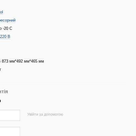
ol
ресорний
о -20 С
/220 В
 873 мм*492 мм*465 мм
г
с
нтія
р
Увійти за допомогою