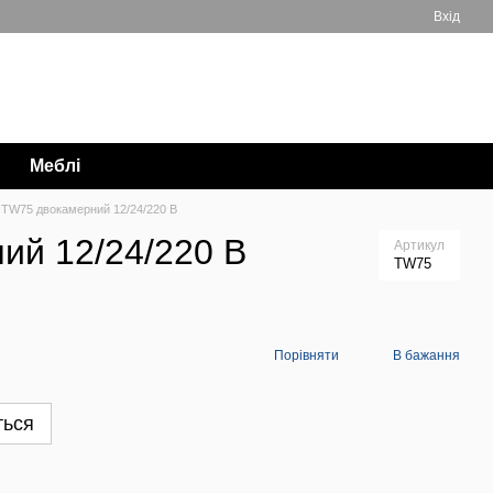
Вхід
Мій кошик
063 711-89-39
Меблі
 TW75 двокамерний 12/24/220 В
ий 12/24/220 В
Артикул
TW75
Порівняти
В бажання
ться