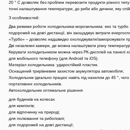
20 ° C дозволяє без проблем перевозити продукти різного типу: 
точні налаштування температури, до риби або дичини, яку спі
З особливостей:
Два режими роботи холодильника-морозильника: еко та турбо
подорожей на довгі дистанції, він заощаджує витрати енерго
«Турбо» – дозволяє надшвидко охолоджувати/заморожувати пр
Дві незалежні камери, де можна налаштувати різну температур
Керувати холодильником можна через РК-дисплей на панелі х
для мобільного телефону (для Android та iOS).
Матеріал холодильника: ударостійкий пластик.
Оснащений трирівневим захистом акумулятора автомобіля;
Холодильник ідеально працює навіть під нахилом до 45 °, чого
портативних холодильників.
Автохолодильник оптимальне рішення:
для будинків на колесах
для кемпінгів;
для відпочинку на природі;
для полювання та риболовлі;
для подорожей на довгі дистанції;