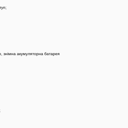
туп;
о, знімна акумуляторна батарея
;