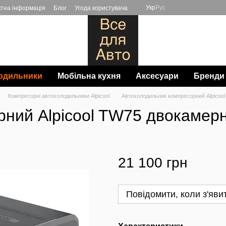
Укр
Рус
ктна інформація
Блог
Угода користувача
одильники
Мобільна кухня
Аксесуари
Бренди
Компресорні автохолодильники Alpicool
Автохолодильник компресорний Alpicool
ний Alpicool TW75 двокамерн
21 100 грн
Повідомити, коли з'яви