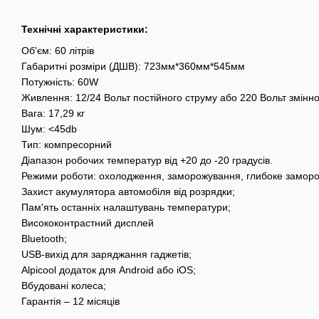
Технічні характеристики:
Об'єм: 60 літрів
Габаритні розміри (ДШВ): 723мм*360мм*545мм
Потужність: 60W
Живлення: 12/24 Вольт постійного струму або 220 Вольт змінног
Вага: 17,29 кг
Шум: <45db
Тип: компресорний
Діапазон робочих температур від +20 до -20 градусів.
Режими роботи: охолодження, заморожування, глибоке замор
Захист акумулятора автомобіля від розрядки;
Пам'ять останніх налаштувань температури;
Висококонтрастний дисплей
Bluetooth;
USB-вихід для заряджання гаджетів;
Alpicool додаток для Android або iOS;
Вбудовані колеса;
Гарантія – 12 місяців