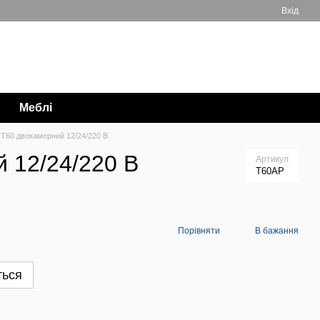
Вхід
Мій кошик
063 711-89-39
Меблі
 T60 двокамерний 12/24/220 В
 12/24/220 В
Артикул
T60AP
Порівняти
В бажання
ться