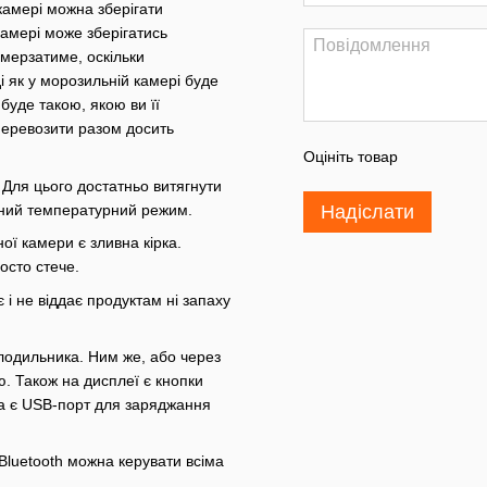
камері можна зберігати
камері може зберігатись
мерзатиме, оскільки
і як у морозильній камері буде
уде такою, якою ви її
 перевозити разом досить
Оцініть товар
 Для цього достатньо витягнути
иний температурний режим.
Надіслати
ої камери є зливна кірка.
осто стече.
 і не віддає продуктам ні запаху
лодильника. Ним же, або через
 Також на дисплеї є кнопки
а є USB-порт для заряджання
Bluetooth можна керувати всіма