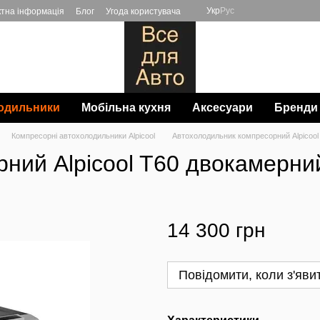
Укр
Рус
ктна інформація
Блог
Угода користувача
одильники
Мобільна кухня
Аксесуари
Бренди
Компресорні автохолодильники Alpicool
Автохолодильник компресорний Alpicool
ний Alpicool T60 двокамерний
14 300 грн
Повідомити, коли з'яви