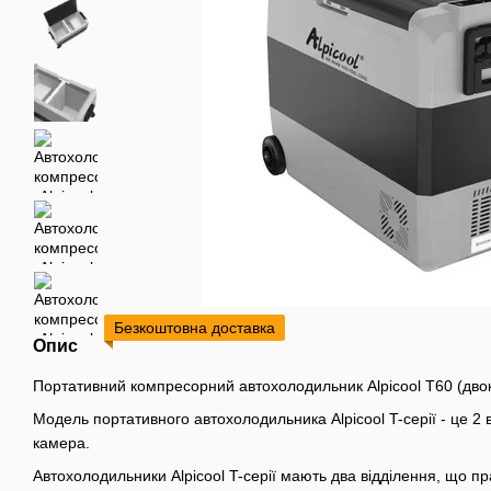
Безкоштовна доставка
Опис
Портативний компресорний автохолодильник Alpicool T60 (двок
Модель портативного автохолодильника Alpicool T-серії - це 2
камера.
Автохолодильники Alpicool T-серії мають два відділення, що 