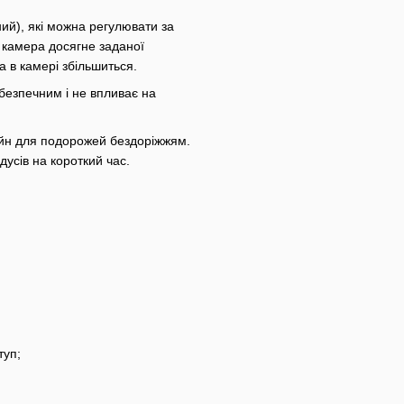
ий), які можна регулювати за
камера досягне заданої
 в камері збільшиться.
безпечним і не впливає на
зайн для подорожей бездоріжжям.
дусів на короткий час.
туп;