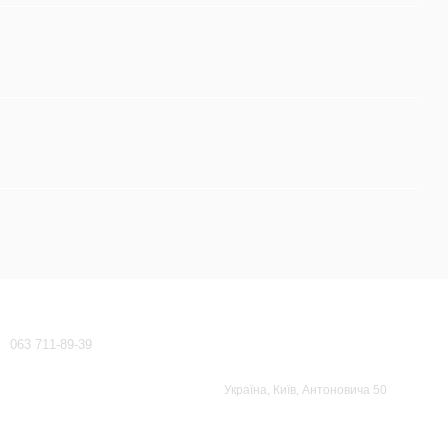
Контактна інформація
063 711-89-39
waeco-dometic@ukr.net
Передзвонити вам?
Україна, Київ, Антоновича 50
Мапа проїзду