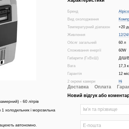
Характеристики
Бренд
Alpico
Вид охолодження
Комп
Температурний діапазон
+20 д
Живлення
12/24
Обсяг загальний
60 л
Споживання енергії
60W
Габарити (ГхВхШ)
Д/Ш/В
Вага
17,3 к
Гарантія
12 мі
2 окремі камери
Ні
Доставка
Оплата
Гара
Новий відгук або комента
амерний) - 60 літрів
 в 1 холодильник і морозильна
працюють автономно.