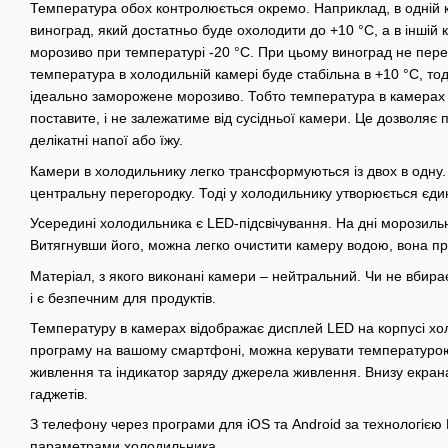
Температура обох контролюється окремо. Наприклад, в одній 
виноград, який достатньо буде охолодити до +10 °C, а в іншій 
морозиво при температурі -20 °C. При цьому виноград не пере
температура в холодильній камері буде стабільна в +10 °C, тод
ідеально заморожене морозиво. Тобто температура в камерах б
поставите, і не залежатиме від сусідньої камери. Це дозволяє
делікатні напої або їжу.
Камери в холодильнику легко трансформуються із двох в одну.
центральну перегородку. Тоді у холодильнику утворюється єд
Усередині холодильника є LED-підсвічування. На дні морозильн
Витягнувши його, можна легко очистити камеру водою, вона пр
Матеріал, з якого виконані камери – нейтральний. Чи не вбирає
і є безпечним для продуктів.
Температуру в камерах відображає дисплей LED на корпусі хо
програму на вашому смартфоні, можна керувати температурою.
живлення та індикатор заряду джерела живлення. Внизу екран
гаджетів.
З телефону через програми для iOS та Android за технологією 
параметрами холодильника.