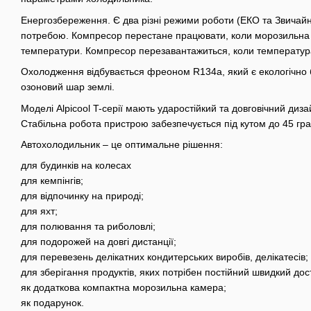
Енергозбереження. Є два різні режими роботи (ЕКО та Звичайн
потребою. Компресор перестане працювати, коли морозильна 
температури. Компресор перезавантажиться, коли температура
Охолодження відбувається фреоном R134a, який є екологічно 
озоновий шар землі.
Моделі Alpicool T-серії мають ударостійкий та довговічний ди
Стабільна робота пристрою забезпечується під кутом до 45 гра
Автохолодильник – це оптимальне рішення:
для будинків на колесах
для кемпінгів;
для відпочинку на природі;
для яхт;
для полювання та риболовлі;
для подорожей на довгі дистанції;
для перевезень делікатних кондитерських виробів, делікатесів;
для зберігання продуктів, яких потрібен постійний швидкий дос
як додаткова компактна морозильна камера;
як подарунок.