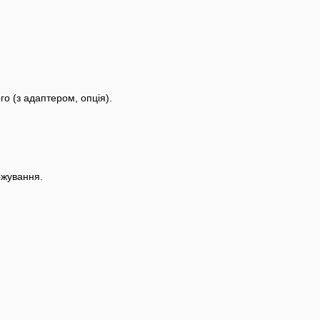
о (з адаптером, опція).
ожування.