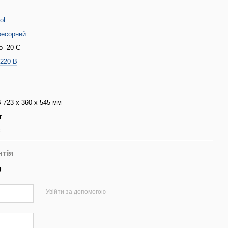
ol
ресорний
о -20 С
/220 В
 723 х 360 х 545 мм
г
с
нтія
р
Увійти за допомогою