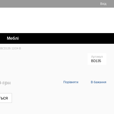
Вхід
Мій кошик
063 711-89-39
Меблі
 BCD135 12/24 В
Артикул
BD135
0 грн
Порівняти
В бажання
ться