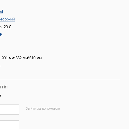
ol
ресорний
о -20 С
 В
 901 мм*552 мм*610 мм
г
с
нтія
р
Увійти за допомогою