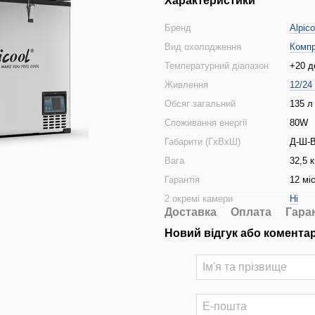
Характеристики
Бренд
Alpico
Вид охолодження
Комп
Температурний діапазон
+20 д
Живлення
12/24
Обсяг загальний
135 л
Споживання енергії
80W
Габарити (ГхВхШ)
Д-Ш-В
Вага
32,5 к
Гарантія
12 мі
2 окремі камери
Ні
Доставка
Оплата
Гара
Новий відгук або комента