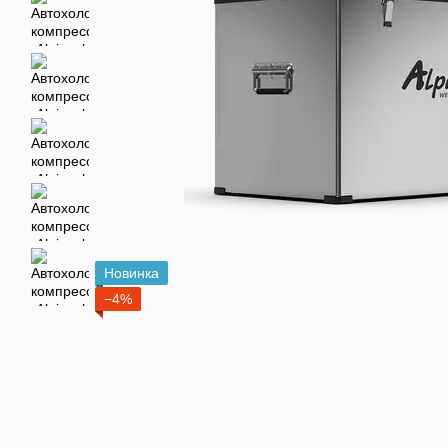
Новинка
−4%