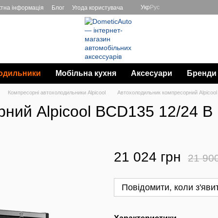
Укр
Рус
ктна інформація
Блог
Угода користувача
одильники
Мобільна кухня
Аксесуари
Бренди
Компресорні автохолодильники Alpicool
Автохолодильник компресорний Alpicool
ний Alpicool BCD135 12/24 В
21 024 грн
21 90
Повідомити, коли з'яви