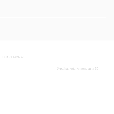
Контактна інформація
063 711-89-39
waeco-dometic@ukr.net
Передзвонити вам?
Україна, Київ, Антоновича 50
Мапа проїзду