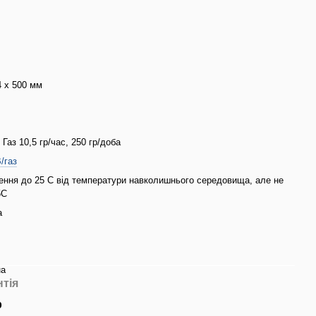
4 х 500 мм
Газ 10,5 гр/час, 250 гр/доба
/газ
ння до 25 С від температури навколишнього середовища, але не
5С
а
на
нтія
р