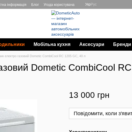
Укр
Рус
ктна інформація
Блог
Угода користувача
одильники
Мобільна кухня
Аксесуари
Бренди
ик електро газовий Dometic CombiCool RC 1205 GC, 40 л
азовий Dometic CombiCool RC
13 000 грн
Повідомити, коли з'яви