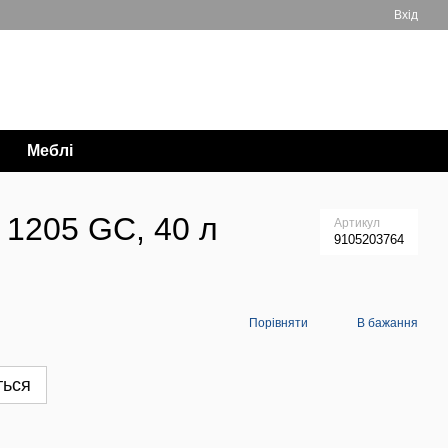
Вхід
Мій кошик
063 711-89-39
Меблі
 1205 GC, 40 л
Артикул
9105203764
Порівняти
В бажання
ться