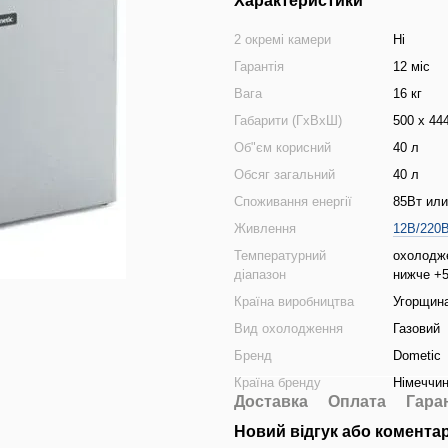
Характеристики
2 окремі камери
Ні
Гарантія
12 міс
Вага
16 кг
Габарити (ГхВхШ)
500 х 44
Об"єм корисний
40 л
Обсяг загальний
40 л
Споживання енергії
85Вт или 
Живлення
12В/220В
Температурний
охолодже
діапазон
нижче +
Країна виробництва
Угорщин
Вид охолодження
Газовий
Бренд
Dometic
Країна бренду
Німеччи
Доставка
Оплата
Гара
Новий відгук або комента