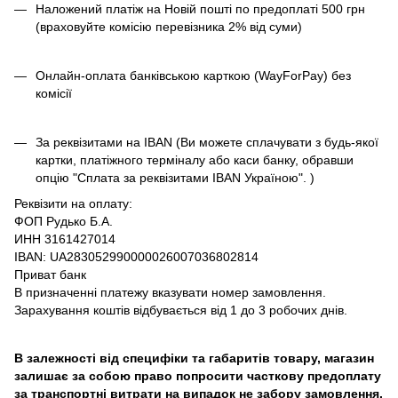
Наложений платіж на Новій пошті по предоплаті 500 грн
(враховуйте комісію перевізника 2% від суми)
Онлайн-оплата банківською карткою (WayForPay) без
комісії
За реквізитами на IBAN (Ви можете сплачувати з будь-якої
картки, платіжного терміналу або каси банку, обравши
опцію "Сплата за реквізитами IBAN Україною". )
Реквізити на оплату:
ФОП Рудько Б.А.
ИНН 3161427014
IBAN: UA283052990000026007036802814
Приват банк
В призначенні платежу вказувати номер замовлення.
Зарахування коштів відбувається від 1 до 3 робочих днів.
В залежності від специфіки та габаритів товару, магазин
залишає за собою право попросити часткову предоплату
за транспортні витрати на випадок не забору замовлення.