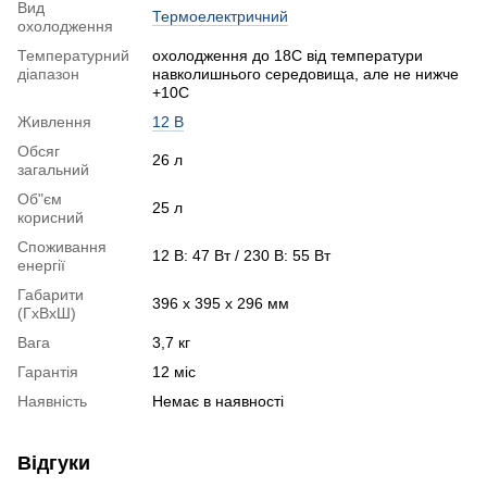
Вид
Термоелектричний
охолодження
Температурний
охолодження до 18С від температури
діапазон
навколишнього середовища, але не нижче
+10С
Живлення
12 В
Обсяг
26 л
загальний
Об"єм
25 л
корисний
Споживання
12 В: 47 Вт / 230 В: 55 Вт
енергії
Габарити
396 х 395 х 296 мм
(ГхВхШ)
Вага
3,7 кг
Гарантія
12 міс
Наявність
Немає в наявності
Відгуки