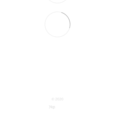
063 711-89-39
Контактна інформація
Повна версія сайту
Мапа сайту
© 2020
Укр
Рус