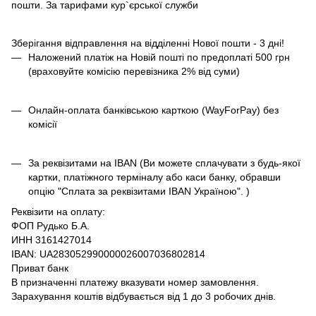
пошти. За тарифами кур`єрської служби
Зберігання відправлення на відділенні Нової пошти - 3 дні!
Наложений платіж на Новій пошті по предоплаті 500 грн
(враховуйте комісію перевізника 2% від суми)
Онлайн-оплата банківською карткою (WayForPay) без
комісії
За реквізитами на IBAN (Ви можете сплачувати з будь-якої
картки, платіжного терміналу або каси банку, обравши
опцію "Сплата за реквізитами IBAN Україною". )
Реквізити на оплату:
ФОП Рудько Б.А.
ИНН 3161427014
IBAN: UA283052990000026007036802814
Приват банк
В призначенні платежу вказувати номер замовлення.
Зарахування коштів відбувається від 1 до 3 робочих днів.