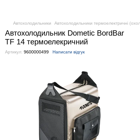
DometicAuto
Автохолодильники
Автохолодильники термоелектричні (охо
Автохолодильник Dometic BordBar
TF 14 термоелекричний
Артикул:
9600000499
Написати відгук