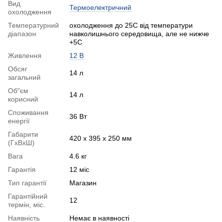
Вид
Термоелектричний
охолодження
Температурний
охолодження до 25С від температури
діапазон
навколишнього середовища, але не нижче
+5С
Живлення
12 В
Обсяг
14 л
загальний
Об"єм
14 л
корисний
Споживання
36 Вт
енергії
Габарити
420 х 395 х 250 мм
(ГхВхШ)
Вага
4.6 кг
Гарантія
12 міс
Тип гарантії
Магазин
Гарантійний
12
термін, міс.
Наявність
Немає в наявності