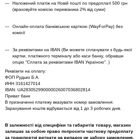
Наложений платіж на Новій пошті по предоплаті 500 грн
(враховуйте комісію перевізника 2% від суми)
Онлайн-оплата банківською карткою (WayForPay) без
комісії
За реквізитами на IBAN (Ви можете сплачувати з будь-якої
картки, платіжного терміналу або каси банку, обравши
опцію "Сплата за реквізитами IBAN Україною". )
Реквізити на оплату:
ФОП Рудько Б.А.
ИНН 3161427014
IBAN: UA283052990000026007036802814
Приват банк
В призначенні платежу вказувати номер замовлення.
Зарахування коштів відбувається від 1 до 3 робочих днів.
В залежності від специфіки та габаритів товару, магазин
залишає за собою право попросити часткову предоплату
за транспортні витрати на випадок не забору замовлення.