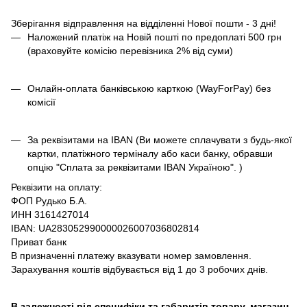
Зберігання відправлення на відділенні Нової пошти - 3 дні!
Наложений платіж на Новій пошті по предоплаті 500 грн
(враховуйте комісію перевізника 2% від суми)
Онлайн-оплата банківською карткою (WayForPay) без
комісії
За реквізитами на IBAN (Ви можете сплачувати з будь-якої
картки, платіжного терміналу або каси банку, обравши
опцію "Сплата за реквізитами IBAN Україною". )
Реквізити на оплату:
ФОП Рудько Б.А.
ИНН 3161427014
IBAN: UA283052990000026007036802814
Приват банк
В призначенні платежу вказувати номер замовлення.
Зарахування коштів відбувається від 1 до 3 робочих днів.
В залежності від специфіки та габаритів товару, магазин