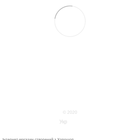
063 711-89-39
Контактна інформація
Повна версія сайту
Мапа сайту
© 2020
Укр
Рус
Інтернет-магазин створений з Хорошоп