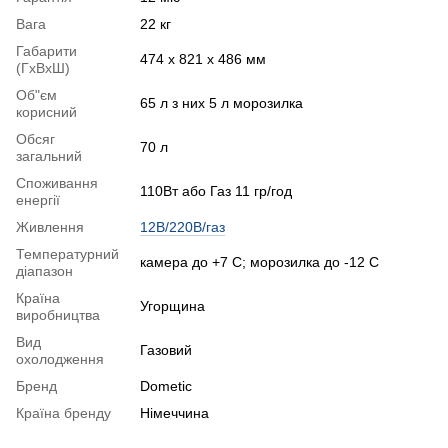
Вага
22 кг
Габарити
474 х 821 х 486 мм
(ГхВхШ)
Об"єм
65 л з них 5 л морозилка
корисний
Обсяг
70 л
загальний
Споживання
110Вт або Газ 11 гр/год
енергії
Живлення
12В/220В/газ
Температурний
камера до +7 С; морозилка до -12 С
діапазон
Країна
Угорщина
виробництва
Вид
Газовий
охолодження
Бренд
Dometic
Країна бренду
Німеччина